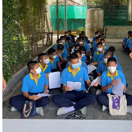
อัตลักษณ์
วิสัยทัศน์ พันธกิจ
การบริหาร
คณะผู้บริหาร
ทำเนียบผู้อำนวยการ
กลุ่มบริหารงานวิชาการ
กลุ่มบริหารงานงบประมาณ
กลุ่มบริหารงานบุคคล
กลุ่มบริหารงานทั่วไป
หลักสูตร
หลักสูตรสถานศึกษา
หลักสูตรผู้นำ
หลักสูตรแผนการเรียนเทคโนโลยีและการจัดการ
ข่าวสารและกิจกรรม
นักเรียนปัจจุบัน
ห้องสมุดและคลังข้อมูล
ตรวจสอบผลการเรียน
ชมรม KC Channel
E-Learning