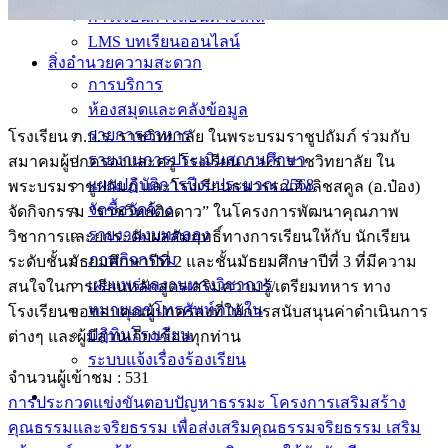
การเรียนการสอนทางไกล
LMS บทเรียนออนไลน์
สิ่งอำนวยความสะดวก
การบริการ
ห้องสมุดและคลังข้อมูล
รายการอาหาร
โรงเรียน ภ.ป.ร. ราชวิทยาลัย ในพระบรมราชูปถัมภ์ ร่วมกับ
รายงานการประเมินสถานศึกษา
สมาคมผู้ปกครองและครู โรงเรียน ภ.ป.ร.ราชวิทยาลัย ใน
แผนปฏิบัติการปีงบประมาณ 2568
พระบรมราชูปถัมภ์ และโรงเรียนธนวรรณอิงลิชสคูล (อ.ป๋อง)
จัดซื้อจัดจ้าง
จัดกิจกรรม “ราชวิทย์ติดดาว” ในโครงการพัฒนาคุณภาพ
รายงานงบทดลอง
วิชาการและยกระดับผลสัมฤทธิ์ทางการเรียนให้กับ นักเรียน
ภาพกิจกรรม
ระดับชั้นมัธยมศึกษาปีที่ 2 และชั้นมัธยมศึกษาปีที่ 3 ที่มีความ
เผยแพร่ผลงานทางวิชาการ
สนใจในการเรียนหลักสูตรเสริมความรู้/เตรียมทหาร ทาง
หมายเลขโทรศัพท์ภายใน
โรงเรียนขอขอบคุณผู้ปกครองที่ให้การสนับสนุนค่าดำเนินการ
ปฎิทินโรงเรียน
ต่างๆ และผู้มีส่วนเกี่ยวข้องทุกท่าน
ระบบแจ้งเรื่องร้องเรียน
จำนวนผู้เข้าชม :
531
การประกวดแข่งขันตอบปัญหาธรรมะ โครงการเสริมสร้าง
คุณธรรมและจริยธรรม เพื่อส่งเสริมคุณธรรมจริยธรรม เสริม