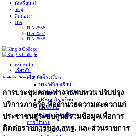
นักเรียนเก่า
blog
ติดต่อเรา
ITA
ITA 2566
ITA 2567
ITA 2568
หน้าหลัก
เกี่ยวกับ
เกี่ยวกับโรงเรียน
Academic
,
News and Activity
ประวัติโรงเรียน
การประชุมคณะทำงานทบทวน ปรับปรุง
ตราประจำโรงเรียน
ปรัชญาโรงเรียน
บริการภาครัฐเพื่ออำนวยความสะดวกแก่
อัตลักษณ์
ประชาชนสู่ระบบศูนย์รวมข้อมูลเพื่อการ
วิสัยทัศน์ พันธกิจ
การบริหาร
ติดต่อราชการของ สพฐ. และส่วนราชการ
คณะผู้บริหาร