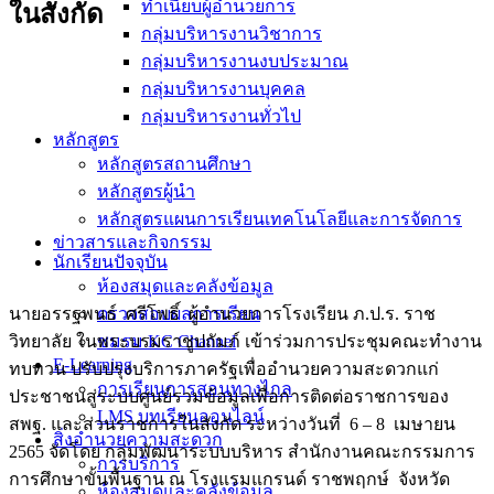
ทำเนียบผู้อำนวยการ
ในสังกัด
กลุ่มบริหารงานวิชาการ
กลุ่มบริหารงานงบประมาณ
กลุ่มบริหารงานบุคคล
กลุ่มบริหารงานทั่วไป
หลักสูตร
หลักสูตรสถานศึกษา
หลักสูตรผู้นำ
หลักสูตรแผนการเรียนเทคโนโลยีและการจัดการ
ข่าวสารและกิจกรรม
นักเรียนปัจจุบัน
ห้องสมุดและคลังข้อมูล
นายอรรฐพนธ์ ศรีโพธิ์ ผู้อำนวยการโรงเรียน ภ.ป.ร. ราช
ตรวจสอบผลการเรียน
วิทยาลัย ในพระบรมราชูปถัมภ์ เข้าร่วมการประชุมคณะทำงาน
ชมรม KC Channel
E-Learning
ทบทวน ปรับปรุงบริการภาครัฐเพื่ออำนวยความสะดวกแก่
การเรียนการสอนทางไกล
ประชาชนสู่ระบบศูนย์รวมข้อมูลเพื่อการติดต่อราชการของ
LMS บทเรียนออนไลน์
สพฐ. และส่วนราชการในสังกัด ระหว่างวันที่ 6 – 8 เมษายน
สิ่งอำนวยความสะดวก
2565 จัดโดย กลุ่มพัฒนาระบบบริหาร สำนักงานคณะกรรมการ
การบริการ
การศึกษาขั้นพื้นฐาน ณ โรงแรมแกรนด์ ราชพฤกษ์ จังหวัด
ห้องสมุดและคลังข้อมูล