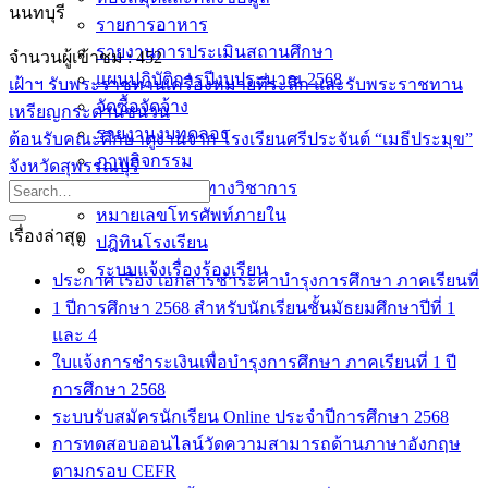
นนทบุรี
รายการอาหาร
รายงานการประเมินสถานศึกษา
จำนวนผู้เข้าชม :
452
แผนปฏิบัติการปีงบประมาณ 2568
เฝ้าฯ รับพระราชทานเครื่องหมายที่ระลึก และรับพระราชทาน
จัดซื้อจัดจ้าง
เหรียญกระดานชนวน
รายงานงบทดลอง
ต้อนรับคณะศึกษาดูงานจาก โรงเรียนศรีประจันต์ “เมธีประมุข”
ภาพกิจกรรม
จังหวัดสุพรรณบุรี
เผยแพร่ผลงานทางวิชาการ
หมายเลขโทรศัพท์ภายใน
เรื่องล่าสุด
ปฎิทินโรงเรียน
ระบบแจ้งเรื่องร้องเรียน
ประกาศ เรื่อง เอกสารชำระค่าบำรุงการศึกษา ภาคเรียนที่
1 ปีการศึกษา 2568 สำหรับนักเรียนชั้นมัธยมศึกษาปีที่ 1
และ 4
ใบแจ้งการชำระเงินเพื่อบำรุงการศึกษา ภาคเรียนที่ 1 ปี
การศึกษา 2568
ระบบรับสมัครนักเรียน Online ประจำปีการศึกษา 2568
การทดสอบออนไลน์วัดความสามารถด้านภาษาอังกฤษ
ตามกรอบ CEFR