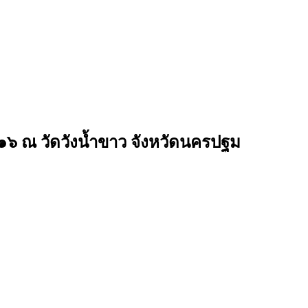
๑๖ ณ วัดวังน้ำขาว จังหวัดนครปฐม