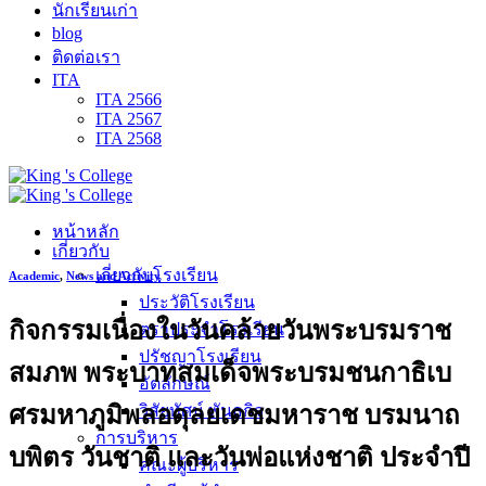
นักเรียนเก่า
blog
ติดต่อเรา
ITA
ITA 2566
ITA 2567
ITA 2568
หน้าหลัก
เกี่ยวกับ
เกี่ยวกับโรงเรียน
Academic
,
News and Activity
ประวัติโรงเรียน
กิจกรรมเนื่องในวันคล้ายวันพระบรมราช
ตราประจำโรงเรียน
ปรัชญาโรงเรียน
สมภพ พระบาทสมเด็จพระบรมชนกาธิเบ
อัตลักษณ์
ศรมหาภูมิพลอดุลยเดชมหาราช บรมนาถ
วิสัยทัศน์ พันธกิจ
การบริหาร
บพิตร วันชาติ และวันพ่อแห่งชาติ ประจำปี
คณะผู้บริหาร