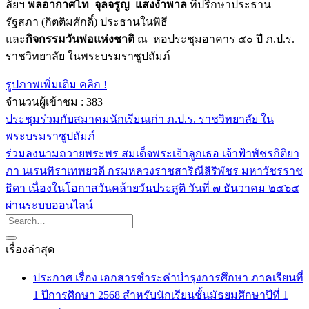
ลัยฯ
พลอากาศโท จุลจรูญ แสงงำพาล
ที่ปรึกษาประธาน
รัฐสภา (กิตติมศักดิ์) ประธานในพิธี
และ
กิจกรรมวันพ่อแห่งชาติ
ณ หอประชุมอาคาร ๕๐ ปี ภ.ป.ร.
ราชวิทยาลัย ในพระบรมราชูปถัมภ์
รูปภาพเพิ่มเติม คลิก !
จำนวนผู้เข้าชม :
383
ประชุมร่วมกับสมาคมนักเรียนเก่า ภ.ป.ร. ราชวิทยาลัย ใน
พระบรมราชูปถัมภ์
ร่วมลงนามถวายพระพร สมเด็จพระเจ้าลูกเธอ เจ้าฟ้าพัชรกิติยา
ภา นเรนทิราเทพยวดี กรมหลวงราชสาริณีสิริพัชร มหาวัชรราช
ธิดา เนื่องในโอกาสวันคล้ายวันประสูติ วันที่ ๗ ธันวาคม ๒๕๖๕
ผ่านระบบออนไลน์
เรื่องล่าสุด
ประกาศ เรื่อง เอกสารชำระค่าบำรุงการศึกษา ภาคเรียนที่
1 ปีการศึกษา 2568 สำหรับนักเรียนชั้นมัธยมศึกษาปีที่ 1