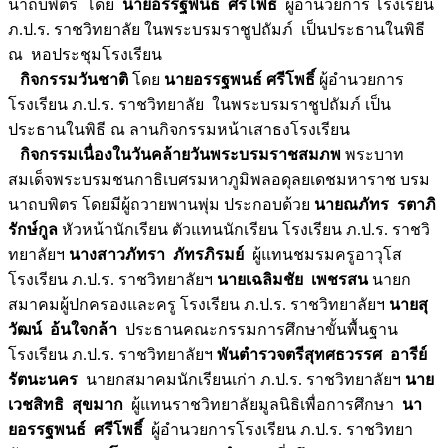
นาถบพิตร โดย
นายอรรฐพนธ์ ศรีโพธิ์
ผู้อำนวยการ โรงเรียน
ภ.ป.ร. ราชวิทยาลัย ในพระบรมราชูปถัมภ์ เป็นประธานในพิธี
ณ หอประชุมโรงเรียน
กิจกรรมวันชาติ
โดย
นายอรรฐพนธ์ ศรีโพธิ์
ผู้อำนวยการ
โรงเรียน ภ.ป.ร. ราชวิทยาลัย ในพระบรมราชูปถัมภ์ เป็น
ประธานในพิธี ณ ลานกิจกรรมหน้าเสาธงโรงเรียน
กิจกรรมเนื่องในวันคล้ายวันพระบรมราชสมภพ
พระบาท
สมเด็จพระบรมชนกาธิเบศรมหาภูมิพลอดุลยเดชมหาราช บรม
นาถบพิตร โดยมีผู้ถวายพานพุ่ม ประกอบด้วย
นายณภัทร รตาภิ
รักษ์กูล
หัวหน้านักเรียน ตัวแทนนักเรียน โรงเรียน ภ.ป.ร. ราชวิ
ทยาลัยฯ
นางสาวภัทรา ภัทรภิรมย์
ผู้แทนชมรมครูอาวุโส
โรงเรียน ภ.ป.ร. ราชวิทยาลัยฯ
นายเฉลิมชัย เพชรสน
นายก
สมาคมผู้ปกครองและครู โรงเรียน ภ.ป.ร. ราชวิทยาลัยฯ
นายสุ
วัฒน์ อ้นใจกล้า
ประธานคณะกรรมการศึกษาขั้นพื้นฐาน
โรงเรียน ภ.ป.ร. ราชวิทยาลัยฯ
พันตำรวจตรีสุทศธวรรศ อารีย์
รัตนะนคร
นายกสมาคมนักเรียนเก่า ภ.ป.ร. ราชวิทยาลัยฯ
นาย
เวชสิทธิ สุขมาก
ผู้แทนราชวิทยาลัยมูลนิธิเพื่อการศึกษา
นา
ยอรรฐพนธ์ ศรีโพธิ์
ผู้อำนวยการโรงเรียน ภ.ป.ร. ราชวิทยา