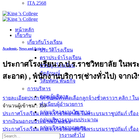
ITA 2568
หน้าหลัก
เกี่ยวกับ
เกี่ยวกับโรงเรียน
Academic
,
News and Activity
ประวัติโรงเรียน
ตราประจำโรงเรียน
ประกาศโรงเรียน ภ.ป.ร.ราชวิทยาลัย ในพระบ
ปรัชญาโรงเรียน
อัตลักษณ์
สะอาด) , พนักงานบริการ(ช่างทั่วไป) จา
วิสัยทัศน์ พันธกิจ
การบริหาร
คณะผู้บริหาร
รายละเอียดประกาศ รับสมัครคัดเลือกลูกจ้างชั่วคราวฯ คลิก !
ใบ
ทำเนียบผู้อำนวยการ
จำนวนผู้เข้าชม :
359
กลุ่มบริหารงานวิชาการ
ประกาศโรงเรียน ภ.ป.ร.ราชวิทยาลัย ในพระบรมราชูปถัมภ์ เรื่อง บ
กลุ่มบริหารงานงบประมาณ
จากเงินนอกงบประมาณปี ๒๕๖๖
กลุ่มบริหารงานบุคคล
ประกาศโรงเรียน ภ.ป.ร.ราชวิทยาลัย ในพระบรมราชูปถัมภ์ เรื่อง ร
กลุ่มบริหารงานทั่วไป