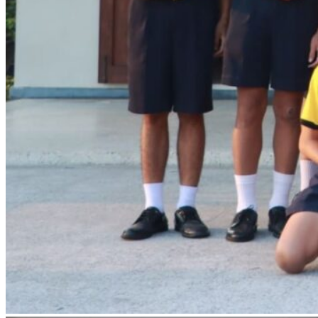
การบริการ
ห้องสมุดและคลังข้อมูล
รายการอาหาร
รายงานการประเมินสถานศึกษา
แผนปฏิบัติการปีงบประมาณ 2568
จัดซื้อจัดจ้าง
รายงานงบทดลอง
ภาพกิจกรรม
เผยแพร่ผลงานทางวิชาการ
หมายเลขโทรศัพท์ภายใน
ปฎิทินโรงเรียน
ระบบแจ้งเรื่องร้องเรียน