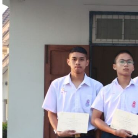
คณะผู้บริหาร
ทำเนียบผู้อำนวยการ
กลุ่มบริหารงานวิชาการ
กลุ่มบริหารงานงบประมาณ
กลุ่มบริหารงานบุคคล
กลุ่มบริหารงานทั่วไป
หลักสูตร
หลักสูตรสถานศึกษา
หลักสูตรผู้นำ
หลักสูตรแผนการเรียนเทคโนโลยีและการจัดการ
ข่าวสารและกิจกรรม
นักเรียนปัจจุบัน
ห้องสมุดและคลังข้อมูล
ตรวจสอบผลการเรียน
ชมรม KC Channel
E-Learning
การเรียนการสอนทางไกล
LMS บทเรียนออนไลน์
สิ่งอำนวยความสะดวก