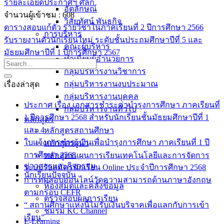
รายละเอียดประกาศฯ คลิก
อัตลักษณ์
จำนวนผู้เข้าชม :
608
วิสัยทัศน์ พันธกิจ
ตารางสอบแก้ตัว รายวิชาในภาคเรียนที่ 2 ปีการศึกษา 2566
การบริหาร
รับรายงานตัวนักเรียนใหม่ ระดับชั้นประถมศึกษาปีที่ 5 และ
คณะผู้บริหาร
มัธยมศึกษาปีที่ 1 ปีการศึกษา 2567
ทำเนียบผู้อำนวยการ
กลุ่มบริหารงานวิชาการ
กลุ่มบริหารงานงบประมาณ
เรื่องล่าสุด
กลุ่มบริหารงานบุคคล
ประกาศ เรื่อง เอกสารชำระค่าบำรุงการศึกษา ภาคเรียนที่
กลุ่มบริหารงานทั่วไป
1 ปีการศึกษา 2568 สำหรับนักเรียนชั้นมัธยมศึกษาปีที่ 1
หลักสูตร
และ 4
หลักสูตรสถานศึกษา
ใบแจ้งการชำระเงินเพื่อบำรุงการศึกษา ภาคเรียนที่ 1 ปี
หลักสูตรผู้นำ
การศึกษา 2568
หลักสูตรแผนการเรียนเทคโนโลยีและการจัดการ
ข่าวสารและกิจกรรม
ระบบรับสมัครนักเรียน Online ประจำปีการศึกษา 2568
นักเรียนปัจจุบัน
การทดสอบออนไลน์วัดความสามารถด้านภาษาอังกฤษ
ห้องสมุดและคลังข้อมูล
ตามกรอบ CEFR
ตรวจสอบผลการเรียน
“ สถานศึกษาแห่งนี้ไม่รับเงินบริจาคเพื่อแลกกับการเข้า
ชมรม KC Channel
เรียน”
E-Learning