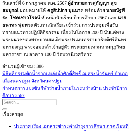
วันเสาร์ที่ 6 กรกฎาคม พ.ศ. 2567
ผู้อำนวยการสุกัญญา สุข
สมบูรณ์
มอบหมายให้
ครูสิปปกร บุนนา
ค พร้อมด้วย
นายณัฐพี
ระ โชคเชาวโรจน์
หัวหน้านักเรียน ปีการศึกษา 2567 และ
นาย
ธนาทร พุ่มพวง
ตัวแทนนักเรียน เข้าร่วมการประชุมเพื่อรับ
ทราบแนวทางปฏิบัติกิจกรรม เนื่องในโอกาส 200 ปี นับแต่ทรง
พระผนวชของพระบาทสมเด็จพระปรเมนทรรามาธิบดีศรีสินทร
มหามงกุฎ พระจอมเกล้าเจ้าอยู่หัว พระสยามเทวมหามกุฎวิทย
มหาราชฯ ณ อาคาร 100 ปี วัดบวรนิเวศวิหาร
จำนวนผู้เข้าชม :
386
พิธีพลีกรรมตักน้ำจากแหล่งน้ำศักดิ์สิทธิ์ ณ สระน้ำจันทร์ อำเภอ
เมืองนครปฐม จังหวัดนครปฐม
กำหนดการแข่งขันกีฬาว่ายน้ำภายในระหว่างบ้าน ประจำปีการ
ศึกษา 2567
เรื่องล่าสุด
ประกาศ เรื่อง เอกสารชำระค่าบำรุงการศึกษา ภาคเรียนที่