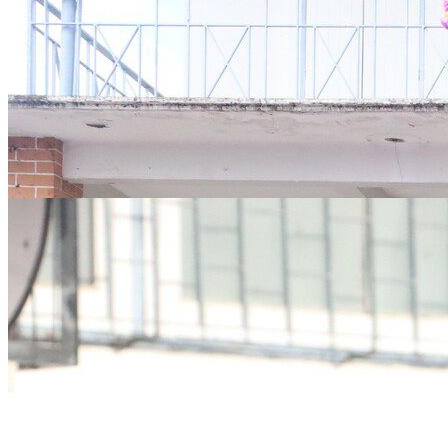
หลักสูตร
หลักสูตรสถานศึกษา
หลักสูตรผู้นำ
หลักสูตรแผนการเรียนเทคโนโลยีและการจัดการ
ข่าวสารและกิจกรรม
นักเรียนปัจจุบัน
ห้องสมุดและคลังข้อมูล
ตรวจสอบผลการเรียน
ชมรม KC Channel
E-Learning
การเรียนการสอนทางไกล
LMS บทเรียนออนไลน์
สิ่งอำนวยความสะดวก
การบริการ
ห้องสมุดและคลังข้อมูล
รายการอาหาร
รายงานการประเมินสถานศึกษา
แผนปฏิบัติการปีงบประมาณ 2568
จัดซื้อจัดจ้าง