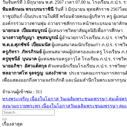
วันจันทร์ที่ 3 มิถุนายน พ.ศ. 2567 เวลา 07.00 น. โรงเรียน ภ.
พิมลลักษณ พระบรมราชินี
วันที่ 3 มิถุนายน พุทธศักราช 2567โด
ราชูปถัมภ์ เป็นประธานในพิธี พร้อมด้วยคณะผู้บริหาร ครู ผู้แทนอ
องค์กรร่วมวางพานพุ่ม ถวายราชสักการะหน้าพระบรมฉายาลั
นายกมล เปี่ยมสมบูรณ์
ผู้แทนราชวิทยาลัยมูลนิธิเพื่อการศึกษา
นางสาวสุกัญญา สุขสมบูรณ์
ผู้อำนวยการโรงเรียน ภ.ป.ร. ราชวิ
พ.ต.อ.ศุภชัชจ์ เปี่ยมมนัส
ผู้แทนสมาคมนักเรียนเก่า ภ.ป.ร. ราชวิ
ครูภัทรา ภัทรภิรมย์
ผู้แทนสมาคมผู้ปกครองและครู โรงเรียน ภ.ป
ครูพุชนีย์ บุนนาค
ผู้แทนชมรมครูอาวุโส โรงเรียน ภ.ป.ร. ราชวิท
นายอภิชา อัศวแต้สกุล
ตัวแทนนักเรียนโรงเรียน ภ.ป.ร. ราชวิทย
พลอากาศโท จุลจรูญ แสงงำพาล
ประธานคณะกรรมการสถานศึกษา
เพื่อแสดงออกถึงความจงรักภักดี และน้อมสำนึกในพระมหากรุณา
จำนวนผู้เข้าชม :
311
ทรงพระเจริญ เนื่องในโอกาส วันเฉลิมพระชนมพรรษา สมเด็จพร
ลงนามถวายพระพร เนื่องในโอกาสวันเฉลิมพระชนมพรรษา สมเด
เรื่องล่าสุด