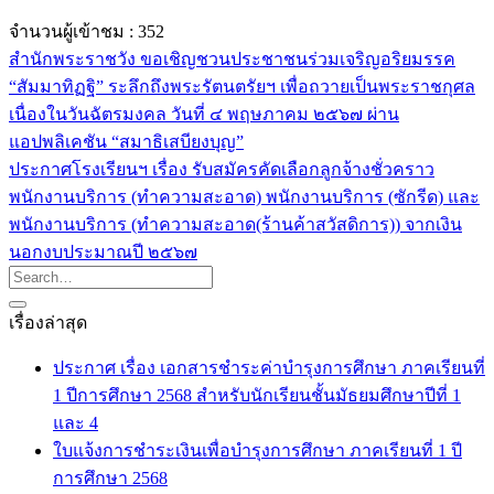
จำนวนผู้เข้าชม :
352
สำนักพระราชวัง ขอเชิญชวนประชาชนร่วมเจริญอริยมรรค
“สัมมาทิฏฐิ” ระลึกถึงพระรัตนตรัยฯ เพื่อถวายเป็นพระราชกุศล
เนื่องในวันฉัตรมงคล วันที่ ๔ พฤษภาคม ๒๕๖๗ ผ่าน
แอปพลิเคชัน “สมาธิเสบียงบุญ”
ประกาศโรงเรียนฯ เรื่อง รับสมัครคัดเลือกลูกจ้างชั่วคราว
พนักงานบริการ (ทำความสะอาด) พนักงานบริการ (ซักรีด) และ
พนักงานบริการ (ทำความสะอาด(ร้านค้าสวัสดิการ)) จากเงิน
นอกงบประมาณปี ๒๕๖๗
เรื่องล่าสุด
ประกาศ เรื่อง เอกสารชำระค่าบำรุงการศึกษา ภาคเรียนที่
1 ปีการศึกษา 2568 สำหรับนักเรียนชั้นมัธยมศึกษาปีที่ 1
และ 4
ใบแจ้งการชำระเงินเพื่อบำรุงการศึกษา ภาคเรียนที่ 1 ปี
การศึกษา 2568