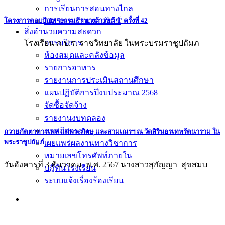
การเรียนการสอนทางไกล
โครงการตอบปัญหาธรรมะ “ทางก้าวหน้า” ครั้งที่ 42
LMS บทเรียนออนไลน์
สิ่งอำนวยความสะดวก
การบริการ
โรงเรียน ภ.ป.ร. ราชวิทยาลัย ในพระบรมราชูปถัมภ
ห้องสมุดและคลังข้อมูล
รายการอาหาร
รายงานการประเมินสถานศึกษา
แผนปฏิบัติการปีงบประมาณ 2568
จัดซื้อจัดจ้าง
รายงานงบทดลอง
ภาพกิจกรรม
ถวายภัตตาหารเพล แด่พระภิกษุ และสามเณรฯ ณ วัดสิรินธรเทพรัตนาราม ใน
พระราชูปถัมภ์
เผยแพร่ผลงานทางวิชาการ
หมายเลขโทรศัพท์ภายใน
วันอังคารที่ 3 ธันวาคม พ.ศ. 2567 นางสาวสุกัญญา สุขสมบ
ปฎิทินโรงเรียน
ระบบแจ้งเรื่องร้องเรียน