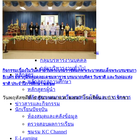
อัตลักษณ์
วิสัยทัศน์ พันธกิจ
การบริหาร
คณะผู้บริหาร
ทำเนียบผู้อำนวยการ
กลุ่มบริหารงานวิชาการ
กลุ่มบริหารงานงบประมาณ
กลุ่มบริหารงานบุคคล
กลุ่มบริหารงานทั่วไป
กิจกรรมเนื่องในวันคล้ายวันพระบรมราชสมภพ พระบาทสมเด็จพระบรมชนกา
หลักสูตร
ธิเบศร มหาภูมิพลอดุลยเดชมหาราช บรมนาถบพิตร วันชาติ และวันพ่อแห่ง
หลักสูตรสถานศึกษา
ชาติ ประจำปีการศึกษา ๒๕๖๗
หลักสูตรผู้นำ
หลักสูตรแผนการเรียนเทคโนโลยีและการจัดการ
วันพฤหัสบดีที่ ๕ ธันวาคม พ.ศ. ๒๕๖7 โรงเรียน ภ.ป.ร. ราชว
ข่าวสารและกิจกรรม
นักเรียนปัจจุบัน
ห้องสมุดและคลังข้อมูล
ตรวจสอบผลการเรียน
ชมรม KC Channel
E-Learning