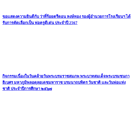
ขอแสดงความยินดีกับ ว่าที่ร้อยตรีดอน หงษ์ทอง รองผู้อำนวยการโรงเรียนฯ ได้
รับการคัดเลือกเป็น พ่อครูดีเด่น ประจำปี 2567
กิจกรรมเนื่องในวันคล้ายวันพระบรมราชสมภพ พระบาทสมเด็จพระบรมชนกา
ธิเบศร มหาภูมิพลอดุลยเดชมหาราช บรมนาถบพิตร วันชาติ และวันพ่อแห่ง
ชาติ ประจำปีการศึกษา ๒๕๖๗