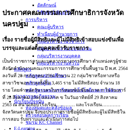
อัตลักษณ์
ประกาศคณะกรรมการศึกษาธิการจังหวัด
วิสัยทัศน์ พันธกิจ
การบริหาร
นครปฐม
คณะผู้บริหาร
ทำเนียบผู้อำนวยการ
เรื่อง รายชื่อผู้มีสิทธิและผู้ไม่มีสิทธิเข้าสอบแข่งขันเพื่อ
กลุ่มบริหารงานวิชาการ
บรรจุและแต่งตั้งบุคคลเข้ารับราชการ
กลุ่มบริหารงานงบประมาณ
กลุ่มบริหารงานบุคคล
เป็นข้าราชการครูและบุคลากรทางการศึกษา ตำแหน่งครูผู้ช่วย
กลุ่มบริหารงานทั่วไป
สังกัดสำนักงานคณะกรรมการการศึกษาขั้นพื้นฐาน ปี พ.ศ. 2564
หลักสูตร
หลักสูตรสถานศึกษา
ลงวันที่ 28 กรกฎาคม 2564 จำนวน 22 กลุ่มวิชาหรือทางหรือ
หลักสูตรผู้นำ
สาขาวิชาเอก รวมทั้งสิ้น 3,465 ราย ไม่มีสิทธิสอบ จำนวน 18
หลักสูตรแผนการเรียนเทคโนโลยีและการจัดการ
ราย โดยกำหนดวัน เวลาในการสอบข้อเขียน ภาค ก ในวันเสาร์
ข่าวสารและกิจกรรม
ที่ 28 สิงหาคม 2564 และภาค ข ในวันอาทิตย์ที่ 29 สิงหาคม
นักเรียนปัจจุบัน
2563 ณ สนามสอบโรงเรียน………… และโรงเรียน…………
ห้องสมุดและคลังข้อมูล
จังหวัดนครปฐม จึงขอประกาศรายชื่อผู้มีสิทธิและผู้ไม่มีสิทธิใน
ตรวจสอบผลการเรียน
การสอบ รับทราบและดำเนินการต่อไป
ชมรม KC Channel
E-Learning