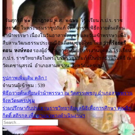
วันศุกร์ที่ ๒๑ กรกฎาคม พ.ศ. ๒๕๖๖ โรงเรียน ภ.ป.ร. ราช
วิทยาลัย ในพระบรมราชูปถัมภ์ จัดกิจกรรมพิธีถวายต้นเทียน
จำนำพรรษา เนื่องในวันอาสาฬหบูชา และวันเข้าพรรษา เพื่อ
สืบสานวัฒนธรรมประเพณีอันดีงามของไทย โดย
ว่าที่ร้อยตรี
ดอน หงษ์ทอง
รองผู้อำนวยการกลุ่มบริหารงานบุคคล โรงเรียน
ภ.ป.ร. ราชวิทยาลัยในพระบรมราชูปถัมภ์ เป็นประธานในพิธี ณ
วัดเดชานุสรณ์ อำเภอสามพราน จังหวัดนครปฐม
รูปภาพเพิ่มเติม คลิก !
จำนวนผู้เข้าชม :
539
พิธีถวายต้นเทียนจำนำพรรษา ณ วัดสรรเพชญ อำเภอสามพราน
จังหวัดนครปฐม
ร่วมปรึกษากับประธานราชวิทยาลัยมูลนิธิเพื่อการศึกษา คุณถิร
กิตติ์ สถิรกุล เพื่อหาแนวทางดำเนินงานฯ
เรื่องล่าสุด